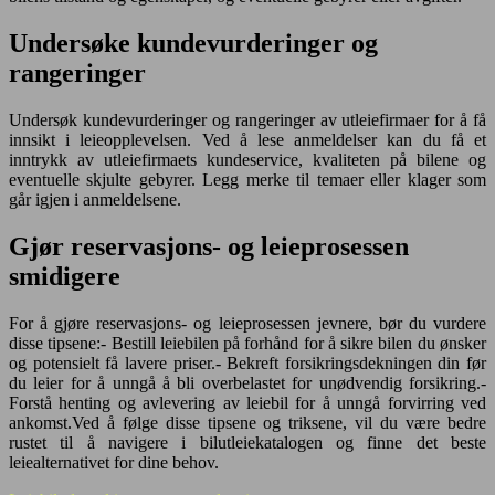
Undersøke kundevurderinger og
rangeringer
Undersøk kundevurderinger og rangeringer av utleiefirmaer for å få
innsikt i leieopplevelsen. Ved å lese anmeldelser kan du få et
inntrykk av utleiefirmaets kundeservice, kvaliteten på bilene og
eventuelle skjulte gebyrer. Legg merke til temaer eller klager som
går igjen i anmeldelsene.
Gjør reservasjons- og leieprosessen
smidigere
For å gjøre reservasjons- og leieprosessen jevnere, bør du vurdere
disse tipsene:- Bestill leiebilen på forhånd for å sikre bilen du ønsker
og potensielt få lavere priser.- Bekreft forsikringsdekningen din før
du leier for å unngå å bli overbelastet for unødvendig forsikring.-
Forstå henting og avlevering av leiebil for å unngå forvirring ved
ankomst.Ved å følge disse tipsene og triksene, vil du være bedre
rustet til å navigere i bilutleiekatalogen og finne det beste
leiealternativet for dine behov.