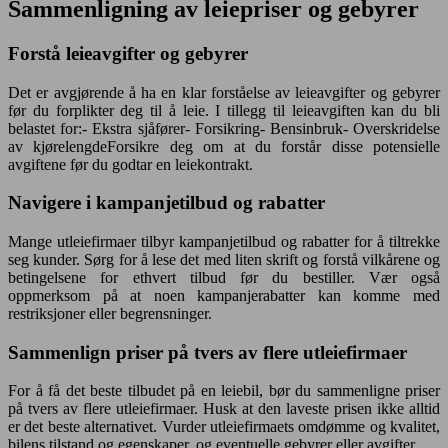
Sammenligning av leiepriser og gebyrer
Forstå leieavgifter og gebyrer
Det er avgjørende å ha en klar forståelse av leieavgifter og gebyrer
før du forplikter deg til å leie. I tillegg til leieavgiften kan du bli
belastet for:- Ekstra sjåfører- Forsikring- Bensinbruk- Overskridelse
av kjørelengdeForsikre deg om at du forstår disse potensielle
avgiftene før du godtar en leiekontrakt.
Navigere i kampanjetilbud og rabatter
Mange utleiefirmaer tilbyr kampanjetilbud og rabatter for å tiltrekke
seg kunder. Sørg for å lese det med liten skrift og forstå vilkårene og
betingelsene for ethvert tilbud før du bestiller. Vær også
oppmerksom på at noen kampanjerabatter kan komme med
restriksjoner eller begrensninger.
Sammenlign priser på tvers av flere utleiefirmaer
For å få det beste tilbudet på en leiebil, bør du sammenligne priser
på tvers av flere utleiefirmaer. Husk at den laveste prisen ikke alltid
er det beste alternativet. Vurder utleiefirmaets omdømme og kvalitet,
bilens tilstand og egenskaper, og eventuelle gebyrer eller avgifter.