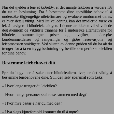
Når det gjelder å leie et kjøretøy, er det mange faktorer å vurdere før
du tar en beslutning. Fra å bestemme dine spesifikke behov til å
undersøke tilgjengelige utleiefirmaer og evaluere omdømmet deres,
er hver detalj viktig. Med litt veiledning kan det imidlertid være en
lek å navigere i bilutleiekatalogen. I denne artikkelen vil vi veilede
deg gjennom de viktigste trinnene for å undersøke alternativene for
bilutleie, sammenligne priser og avgifter, undersøke
kundeanmeldelser og rangeringer og gjøre reservasjons- og
leieprosessen smidigere. Ved slutten av denne guiden vil du ha alt du
trenger for å ta en trygg beslutning og bestille den perfekte leiebilen
for dine behov.
Bestemme leiebehovet ditt
Før du begynner å søke etter bilutleiealternativer, er det viktig å
bestemme leiebehovene dine. Still deg selv spørsmål som f.eks:
– Hvor lenge trenger du leiebilen?
– Hvor mange personer skal reise sammen med deg?
– Hvor mye bagasje har du med deg?
– Hva slags kjøreforhold kommer du til å møte?