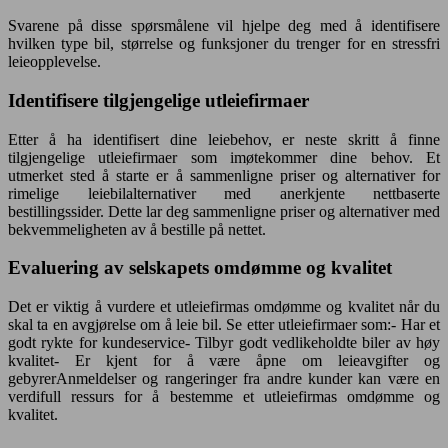
Svarene på disse spørsmålene vil hjelpe deg med å identifisere
hvilken type bil, størrelse og funksjoner du trenger for en stressfri
leieopplevelse.
Identifisere tilgjengelige utleiefirmaer
Etter å ha identifisert dine leiebehov, er neste skritt å finne
tilgjengelige utleiefirmaer som imøtekommer dine behov. Et
utmerket sted å starte er å sammenligne priser og alternativer for
rimelige leiebilalternativer med anerkjente nettbaserte
bestillingssider. Dette lar deg sammenligne priser og alternativer med
bekvemmeligheten av å bestille på nettet.
Evaluering av selskapets omdømme og kvalitet
Det er viktig å vurdere et utleiefirmas omdømme og kvalitet når du
skal ta en avgjørelse om å leie bil. Se etter utleiefirmaer som:- Har et
godt rykte for kundeservice- Tilbyr godt vedlikeholdte biler av høy
kvalitet- Er kjent for å være åpne om leieavgifter og
gebyrerAnmeldelser og rangeringer fra andre kunder kan være en
verdifull ressurs for å bestemme et utleiefirmas omdømme og
kvalitet.