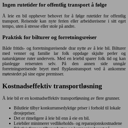
Ingen rutetider for offentlig transport å følge
Å leie en bil opphever behovet for å følge rutetider for offentlig
transport. Reisende kan nyte ferien eller arbeidsreisene i sitt eget
tempo, uten å stresse eller stole på andre.
Praktisk for bilturer og forretningsreiser
Både fritids- og forretningsreisende drar nytte av å leie bil. Bilturer
med venner og familie lar folk oppdage skjulte perler og
naturskjønne ruter underveis. Med en leiebil sparer folk tid og kan
planlegge reiseruten selv. På den annen side unngår
forretningsreisende bryet med flyplasstransport ved å ankomme
møtestedet på sine egne premisser.
Kostnadseffektiv transportløsning
Å leie bil er en kostnadseffektiv transportløsning av flere grunner.
Bilutleie tilbyr konkurransedyktige priser i forhold til lokale
drosjepriser.
Det er rimeligere å leie bil enn å eie en bil.
Leiebiler minimerer vedlikeholds- og reparasjonskostnadene