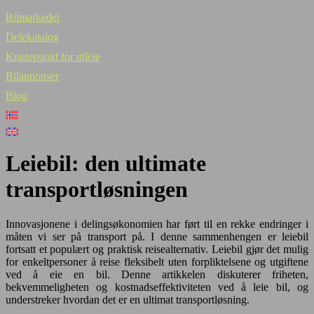
Bilmarkedet
Delekatalog
Knutepunkt for utleie
Bilannonser
Blog
Leiebil: den ultimate
transportløsningen
Innovasjonene i delingsøkonomien har ført til en rekke endringer i
måten vi ser på transport på. I denne sammenhengen er leiebil
fortsatt et populært og praktisk reisealternativ. Leiebil gjør det mulig
for enkeltpersoner å reise fleksibelt uten forpliktelsene og utgiftene
ved å eie en bil. Denne artikkelen diskuterer friheten,
bekvemmeligheten og kostnadseffektiviteten ved å leie bil, og
understreker hvordan det er en ultimat transportløsning.