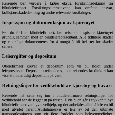
Reisende bør vurdere å kjøpe ekstra forsikringsdekning fra
bilutleiefirmaet. Forsikringsalternativene kan omfatte ansvar,
kollisjonsskadedekning og andre relevante forsikringer.
Inspeksjon og dokumentasjon av kjøretøyet
Før du forlater bilutleiefirmaet, bør reisende inspisere kjøretøyet
grundig sammen med en bilutleierepresentant. Alle tidligere skader
og riper bør dokumenteres for å unngå å bli belastet for skader
senere.
Leieavgifter og depositum
Utleiefirmaer krever et depositum som vil bli holdt under
leieprosessen. Depositum refunderes, men reisendes kredittkort kan
vise et midlertidig depositum på vent.
Retningslinjer for vedlikehold av kjøretøy og havari
Reisende må sette seg inn i bilutleiefirmaets retningslinjer for
vedlikehold før de legger ut på reisen. Hvis bilen går i stykker, tilbyr
bilutleiefirmaer vanligvis veihjelp, og det anbefales alltid å leie en bil
med utvidet garanti.Avslutningsvis er leie av bil den ultimate
transportløsningen som gir flere fordeler som bekvemmelighet,